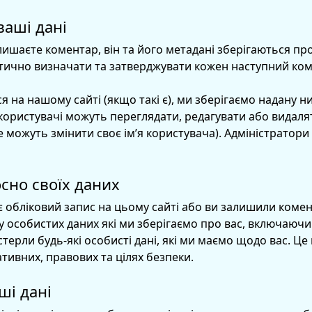
ваші дані
ишаєте коментар, він та його метадані зберігаються пр
ично визначати та затверджувати кожен наступний ком
ся на нашому сайті (якщо такі є), ми зберігаємо надану
 користувачі можуть переглядати, редагувати або видалят
е можуть змінити своє ім’я користувача). Адміністратор
осно своїх даних
є обліковий запис на цьому сайті або ви залишили комен
собистих даних які ми зберігаємо про вас, включаючи вс
рли будь-які особисті дані, які ми маємо щодо вас. Це н
ативних, правових та цілях безпеки.
ші дані