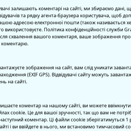
увачі залишають коментарі на сайті, ми збираємо дані, 
двідувачів та рядку агента-браузера користувача, щоб д
ашою адресою електронної пошти (також називається хе
ого використовуєте. Політика конфіденційності служби Gra
. Після схвалення вашого коментаря, ваше зображення пр
о коментарю.
вантажуєте зображення на сайт, вам слід уникати заван
одження (EXIF GPS). Відвідувачі сайту можуть завантажу
нь на сайті.
ишаєте коментар на нашому сайті, ви можете ввімкнути 
йлах cookie. Це для вашої зручності, так що вам не пот
наступний коментар. Ці файли cookie зберігатимуться 1 р
сайті і ви ввійдете в нього, ми встановимо тимчасовий c