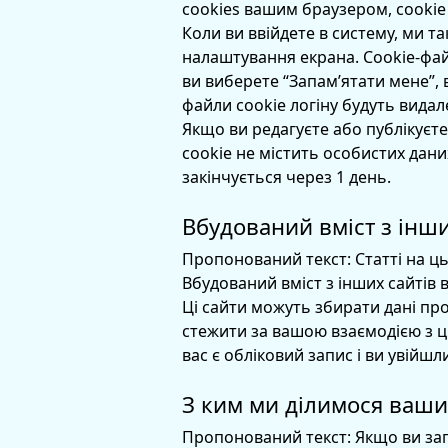
cookies вашим браузером, cookie 
Коли ви ввійдете в систему, ми т
налаштування екрана. Cookie-файл
ви виберете “Запам’ятати мене”, 
файли cookie логіну будуть видале
Якщо ви редагуєте або публікуєт
cookie не містить особистих даних
закінчується через 1 день.
Вбудований вміст з інши
Пропонований текст:
Статті на ц
Вбудований вміст з інших сайтів в
Ці сайти можуть збирати дані про
стежити за вашою взаємодією з ц
вас є обліковий запис і ви увійшл
З ким ми ділимося ваш
Пропонований текст:
Якщо ви зап