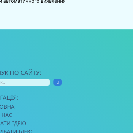
би автоматичного виявлення
УК ПО САЙТУ:
ГАЦІЯ:
ОВНА
 НАС
АТИ ІДЕЮ
ДБАТИ ІДЕЮ