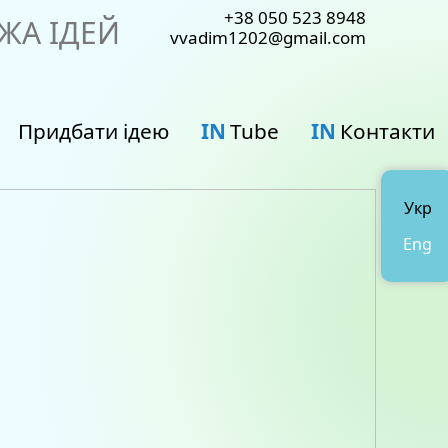
+38 050 523 8948
ЖА ІДЕЙ
vvadim1202@gmail.com
Придбати ідею
IN
Tube
IN
Контакти
Укр
Eng