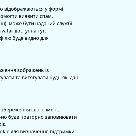
що відображаються у формі
опомогти виявити спам.
ш), може бути наданий службі
vatar доступна тут:
офілю буде видно для
таження зображень із
вати та витягувати будь-які дані
збереження свого імені,
рібно буде повторно заповнювати
ік.
ookie для визначення підтримки