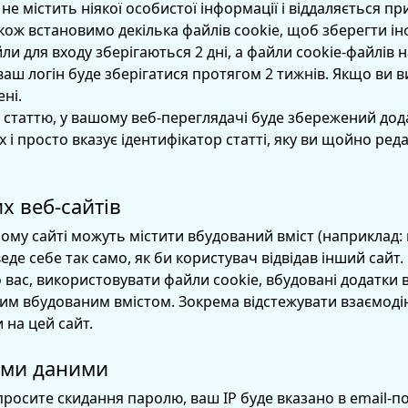
не містить ніякої особистої інформації і віддаляється пр
акож встановимо декілька файлів cookie, щоб зберегти і
и для входу зберігаються 2 дні, а файли cookie-файлів н
ваш логін буде зберігатися протягом 2 тижнів. Якщо ви ви
ні.
е статтю, у вашому веб-переглядачі буде збережений дод
 і просто вказує ідентифікатор статті, яку ви щойно реда
х веб-сайтів
ьому сайті можуть містити вбудований вміст (наприклад: 
еде себе так само, як би користувач відвідав інший сайт.
 вас, використовувати файли cookie, вбудовані додатки в
им вбудованим вмістом. Зокрема відстежувати взаємоді
и на цей сайт.
ими даними
росите скидання паролю, ваш IP буде вказано в email-п