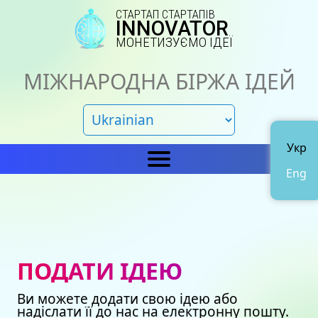
СТАРТАП СТАРТАПІВ
INNOVATOR
МОНЕТИЗУЄМО ІДЕЇ
МІЖНАРОДНА БІРЖА ІДЕЙ
Укр
Eng
Головна
IN
Новини
Про нас
ПОДАТИ ІДЕЮ
Представництва
Каталог ідей
Ви можете додати свою ідею або
Наші сертифікати
Avto
надіслати її до нас на електронну пошту.
Подати ідею