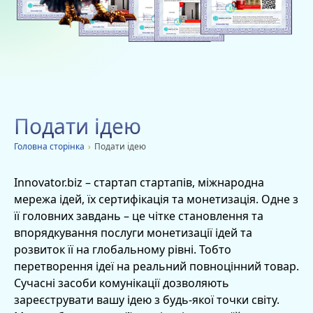
Благодійність
Вакансії
Дачі
Мобільні додатки
Подати ідею
Оголошення
Головна сторiнка
›
Подати ідею
Innovator.biz
– стартап стартапів, міжнародна
мережа ідей, їх сертифікація та монетизація. Одне з
її головних завдань – це чітке становлення та
впорядкування послуги монетизації ідей та
розвиток її на глобальному рівні. Тобто
перетворення ідеї на реальний повноцінний товар.
Сучасні засоби комунікації дозволяють
зареєструвати вашу ідею з будь-якої точки світу.