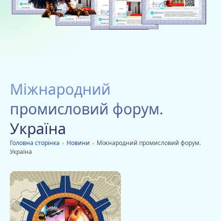
Благодійність
Вакансії
Дачі
Мобільні додатки
Міжнародний
Оголошення
промисловий форум.
Україна
Головна сторiнка
›
Новини
›
Міжнародний промисловий форум.
Україна