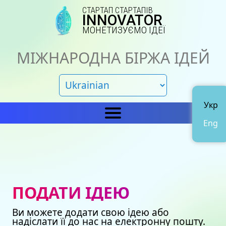
СТАРТАП СТАРТАПІВ
INNOVATOR
МОНЕТИЗУЄМО ІДЕЇ
МІЖНАРОДНА БІРЖА ІДЕЙ
Укр
Eng
Головна
IN
Новини
Про нас
ПОДАТИ ІДЕЮ
Представництва
Каталог ідей
Ви можете додати свою ідею або
Наші сертифікати
Avto
надіслати її до нас на електронну пошту.
Подати ідею