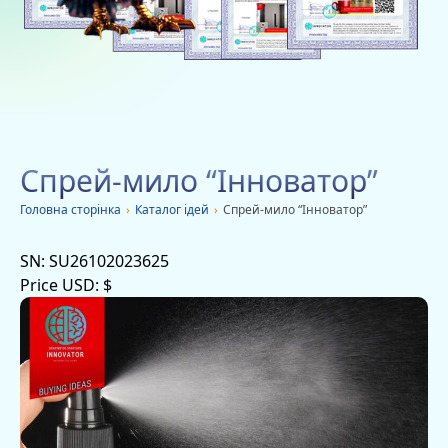
Благодійність
Вакансії
Дачі
Мобільні додатки
Спрей-мило “Інноватор”
Оголошення
Головна сторiнка
›
Каталог ідей
›
Спрей-мило “Інноватор”
SN:
SU26102023625
Price USD:
$