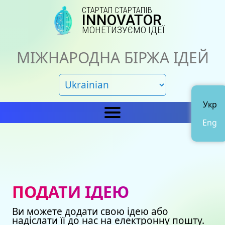
СТАРТАП СТАРТАПІВ
INNOVATOR
МОНЕТИЗУЄМО ІДЕЇ
МІЖНАРОДНА БІРЖА ІДЕЙ
Укр
Eng
Головна
IN
Новини
Про нас
ПОДАТИ ІДЕЮ
Представництва
Каталог ідей
Ви можете додати свою ідею або
Наші сертифікати
Avto
надіслати її до нас на електронну пошту.
Подати ідею