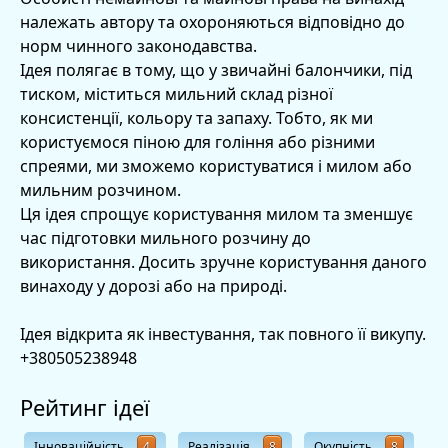
належать автору та охороняються відповідно до
норм чинного законодавства.
Ідея полягає в тому, що у звичайні балончики, під
тиском, міститься мильний склад різної
консистенції, кольору та запаху. Тобто, як ми
користуємося піною для гоління або різними
спреями, ми зможемо користуватися і милом або
мильним розчином.
Ця ідея спрощує користування милом та зменшує
час підготовки мильного розчину до
використання. Досить зручне користування даного
винаходу у дорозі або на природі.
Ідея відкрита як інвестування, так повного її викупу.
+380505238948
Рейтинг ідеї
Інноваційність
4
Реалізація
8
Окупність
8