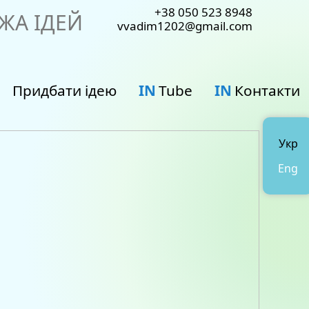
+38 050 523 8948
ЖА ІДЕЙ
vvadim1202@gmail.com
Придбати ідею
IN
Tube
IN
Контакти
Укр
Eng