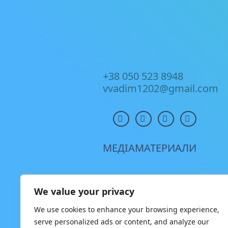
+38 050 523 8948
vvadim1202@gmail.com
МЕДІАМАТЕРИАЛИ
We value your privacy
We use cookies to enhance your browsing experience,
serve personalized ads or content, and analyze our