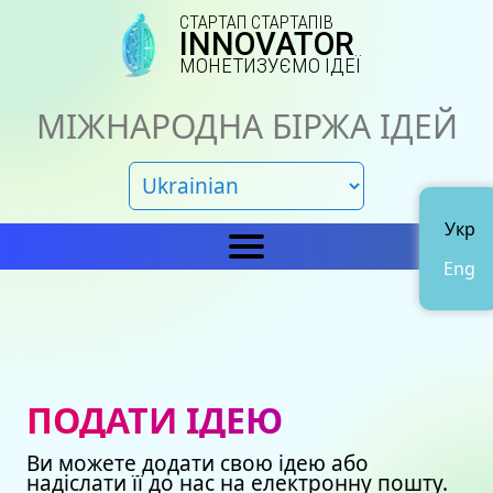
СТАРТАП СТАРТАПІВ
INNOVATOR
МОНЕТИЗУЄМО ІДЕЇ
МІЖНАРОДНА БІРЖА ІДЕЙ
Укр
Eng
Головна
IN
Новини
Про нас
ПОДАТИ ІДЕЮ
Представництва
Каталог ідей
Ви можете додати свою ідею або
Наші сертифікати
Avto
надіслати її до нас на електронну пошту.
Подати ідею