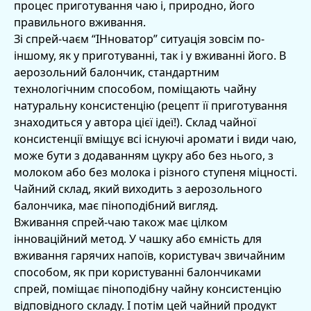
процес приготування чаю і, природно, його
правильного вживання.
Зі спрей-чаєм “ІНноватор” ситуація зовсім по-
іншому, як у приготуванні, так і у вживанні його. В
аерозольний балончик, стандартним
технологічним способом, поміщають чайну
натуральну консистенцію (рецепт її приготування
знаходиться у автора цієї ідеї!). Склад чайної
консистенції вміщує всі існуючі аромати і види чаю,
може бути з додаванням цукру або без нього, з
молоком або без молока і різного ступеня міцності.
Чайний склад, який виходить з аерозольного
балончика, має піноподібний вигляд.
Вживання спрей-чаю також має цілком
інноваційний метод. У чашку або ємність для
вживання гарячих напоїв, користувач звичайним
способом, як при користуванні балончиками
спрей, поміщає піноподібну чайну консистенцію
відповідного складу. І потім цей чайний продукт