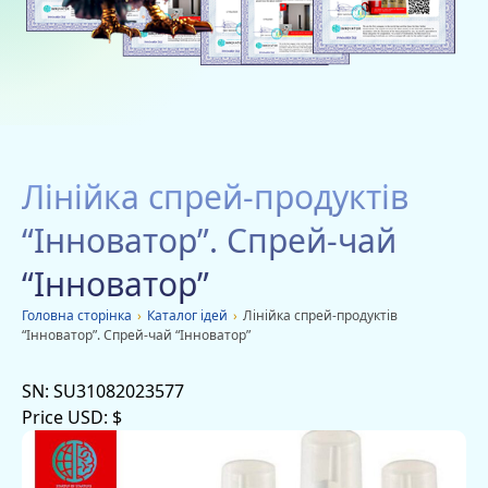
Благодійність
Вакансії
Дачі
Мобільні додатки
Лінійка спрей-продуктів
Оголошення
“Інноватор”. Спрей-чай
“Інноватор”
Головна сторiнка
›
Каталог ідей
›
Лінійка спрей-продуктів
“Інноватор”. Спрей-чай “Інноватор”
SN:
SU31082023577
Price USD:
$