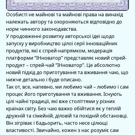
Особисті не майнові та майнові права на винахід
належать автору та охороняються відповідно до
норм чинного законодавства.
У продовженні розвитку авторської ідеї щодо
запуску у виробництво цілої серії інноваційних
продуктів, які є спрей-напрямком, модерація
платформи “ІНноватор” представляє новий спрей-
продукт – спрей-чай “ІНноватор”. Це абсолютно
новий підхід до приготування та вживання чаю, що
нижче детально і буде описано.
Так от, все, напевно, ми любимо чай – любимо і сам
процес його приготування та вживання. Існують
цілі чайні традиції, які вже століттями у різних
країнах світу. Без чаю важко обійтися як у теплій
дружній та сімейній, діловій та похідній обстановці.
Він зігріває і бадьорить, часто несе цілющі
властивості. Звичайно, кожен з нас розуміє сам