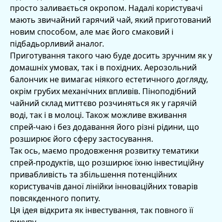
просто заливається окропом. Надалі користувачі
мають звичайний гарячий чай, який приготований
новим способом, але має його смаковий і
підбадьорливий аналог.
Приготування такого чаю буде досить зручним як у
домашніх умовах, так і в похідних. Аерозольний
балончик не вимагає ніякого естетичного догляду,
окрім грубих механічних впливів. Піноподібний
чайний склад миттєво розчиняться як у гарячій
воді, так і в молоці. Також можливе вживання
спрей-чаю і без додавання його різні рідини, що
розширює його сферу застосування.
Так ось, маємо продовження розвитку тематики
спрей-продуктів, що розширює їхню інвестиційну
привабливість та збільшення потенційних
користувачів даної лінійки інноваційних товарів
повсякденного попиту.
Ця ідея відкрита як інвестування, так повного її
викупу.