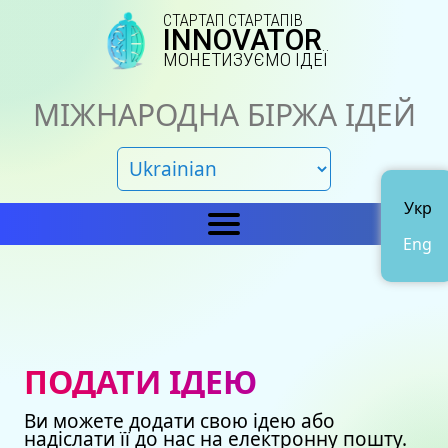
СТАРТАП СТАРТАПІВ
INNOVATOR
МОНЕТИЗУЄМО ІДЕЇ
МІЖНАРОДНА БІРЖА ІДЕЙ
Укр
Eng
Головна
IN
Новини
Про нас
ПОДАТИ ІДЕЮ
Представництва
Каталог ідей
Ви можете додати свою ідею або
Наші сертифікати
Avto
надіслати її до нас на електронну пошту.
Подати ідею