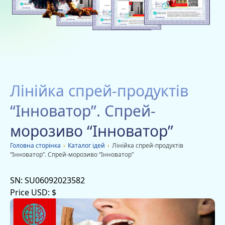
Благодійність
Вакансії
Дачі
Мобільні додатки
Лінійка спрей-продуктів
Оголошення
“Інноватор”. Спрей-
морозиво “Інноватор”
Головна сторiнка
›
Каталог ідей
›
Лінійка спрей-продуктів
“Інноватор”. Спрей-морозиво “Інноватор”
SN:
SU06092023582
Price USD:
$