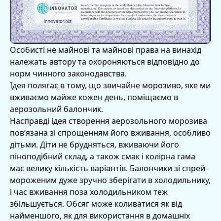
Особисті не майнові та майнові права на винахід
належать автору та охороняються відповідно до
норм чинного законодавства.
Ідея полягає в тому, що звичайне морозиво, яке ми
вживаємо майже кожен день, поміщаємо в
аерозольний балончик.
Насправді ідея створення аерозольного морозива
пов’язана зі спрощенням його вживання, особливо
дітьми. Діти не брудняться, вживаючи його
піноподібний склад, а також смак і колірна гама
має велику кількість варіантів. Балончики зі спрей-
мороженим дуже зручно зберігати в холодильнику,
і час вживання поза холодильником теж
збільшується. Обсяг може коливатися як від
найменшого, як для використання в домашніх