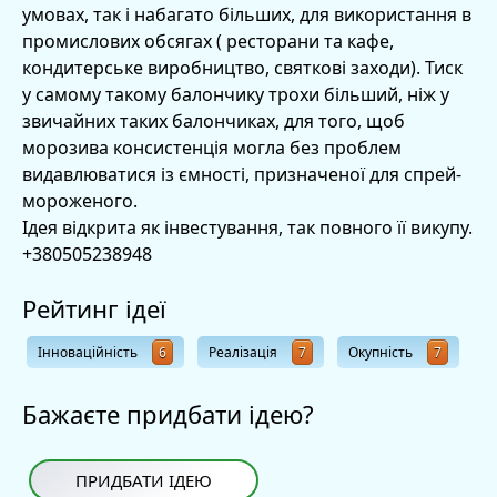
умовах, так і набагато більших, для використання в
промислових обсягах ( ресторани та кафе,
кондитерське виробництво, святкові заходи). Тиск
у самому такому балончику трохи більший, ніж у
звичайних таких балончиках, для того, щоб
морозива консистенція могла без проблем
видавлюватися із ємності, призначеної для спрей-
мороженого.
Ідея відкрита як інвестування, так повного її викупу.
+380505238948
Рейтинг ідеї
Інноваційність
6
Реалізація
7
Окупність
7
Бажаєте придбати ідею?
ПРИДБАТИ ІДЕЮ