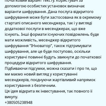
початковий варіант тексту. Користувач за
допомогою особистих установок визначає
варіанти шифрування. Дана послуга відкритого
шифрування може бути застосована як в окремому
стартапі описаного месенджера, так і у вигляді
додаткової послуги в месенджерах, що вже
існують. Інші формати існуючих повідомлень буде
мати можливість, месенджер відкритого
шифрування “ІНноватор”, також підтримувати
шифрування, але це буде поступово, оскільки
користувачі повинні будуть звикнути до початкової
процедури відкритого шифрування.
Підбиваючи підсумки, можна сказати і про те, що
ми маємо новий вигляд у користуванні
месенджерів, поєднуючи жартівливий напрямок
користування з безпечним.
Ця ідея відкрита як інвестування, так повного її
викупу.
+380505238948