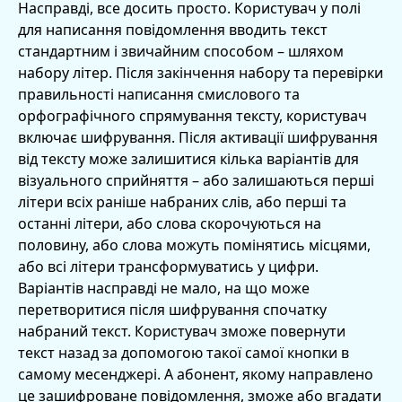
Насправді, все досить просто. Користувач у полі
для написання повідомлення вводить текст
стандартним і звичайним способом – шляхом
набору літер. Після закінчення набору та перевірки
правильності написання смислового та
орфографічного спрямування тексту, користувач
включає шифрування. Після активації шифрування
від тексту може залишитися кілька варіантів для
візуального сприйняття – або залишаються перші
літери всіх раніше набраних слів, або перші та
останні літери, або слова скорочуються на
половину, або слова можуть помінятись місцями,
або всі літери трансформуватись у цифри.
Варіантів насправді не мало, на що може
перетворитися після шифрування спочатку
набраний текст. Користувач зможе повернути
текст назад за допомогою такої самої кнопки в
самому месенджері. А абонент, якому направлено
це зашифроване повідомлення, зможе або вгадати