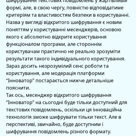
шифрування текстових повідомлень у жартівливій
формі, але, в свою чергу, повністю відповідатиме
критеріям та властивостям безпеки в користуванні.
Назва у вигляді відкритого шифрування є новим
поняттям у користуванні месенджерів, основою
якого є абсолютно відкрите користування
функціоналом програми, але стороннім
користувачам практично не реально зрозуміти
результати такого індивідуального користування.
Зараз досить незрозумілий сенс роботи та
користування, але модерація платформи
“Інноватор” постарається нижче детальніше
пояснити.
Так ось, месенджер відкритого шифрування
“Інноватор” на сьогодні буде тільки доступний для
текстових повідомлень, оскільки ця інноваційна
технологія зможе шифрувати тільки текст. Але в
перспективі, звичайно, буде доступним і
шифрування повідомлень різного формату.