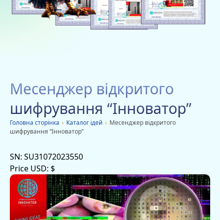
Благодійність
Вакансії
Дачі
Мобільні додатки
Месенджер відкритого
Оголошення
шифрування “Інноватор”
Головна сторiнка
›
Каталог ідей
›
Месенджер відкритого
шифрування “Інноватор”
SN:
SU31072023550
Price USD:
$