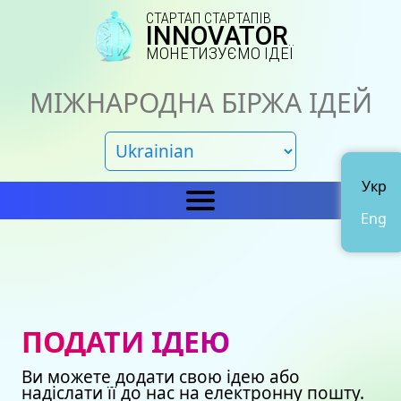
СТАРТАП СТАРТАПІВ
INNOVATOR
МОНЕТИЗУЄМО ІДЕЇ
МІЖНАРОДНА БІРЖА ІДЕЙ
Укр
Eng
Головна
IN
Новини
Про нас
ПОДАТИ ІДЕЮ
Представництва
Каталог ідей
Ви можете додати свою ідею або
Наші сертифікати
Avto
надіслати її до нас на електронну пошту.
Подати ідею