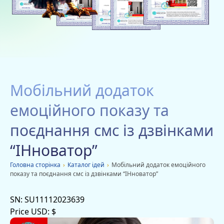
Благодійність
Вакансії
Дачі
Мобільні додатки
Мобільний додаток
Оголошення
емоційного показу та
поєднання смс із дзвінками
“ІНноватор”
Головна сторiнка
›
Каталог ідей
›
Мобільний додаток емоційного
показу та поєднання смс із дзвінками “ІНноватор”
SN:
SU11112023639
Price USD:
$