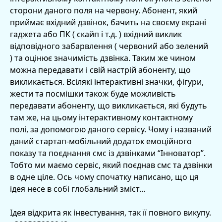
сторони даного поля на червону. Абонент, який
приймає вхідний дзвінок, бачить на своєму екрані
гаджета або ПК ( скайп і т.д. ) вхідний виклик
відповідного забарвлення ( червоний або зелений
) та оцінює значимість дзвінка. Таким же чином
можна передавати і свій настрій абоненту, що
викликається. Всілякі інтерактивні значки, фігури,
жести та посмішки також буде можливість
передавати абоненту, що викликається, які будуть
там же, на цьому інтерактивному контактному
полі, за допомогою даного сервісу. Чому і названий
даний стартап-мобільний додаток емоційного
показу та поєднання смс із дзвінками “Інноватор”.
Тобто ми маємо сервіс, який поєднав смс та дзвінки
в одне ціле. Ось чому спочатку написано, що ця
ідея несе в собі глобальний зміст…
Ідея відкрита як інвестування, так її повного викупу.