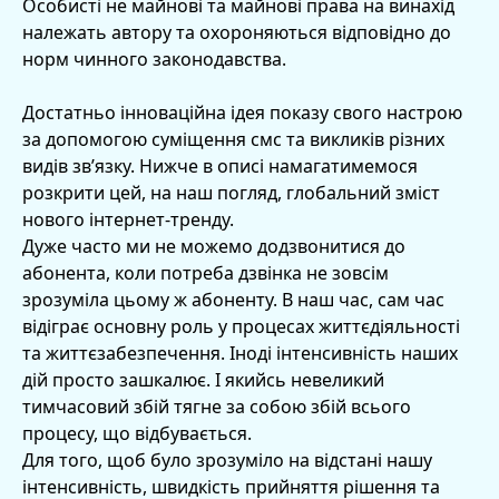
Особисті не майнові та майнові права на винахід
належать автору та охороняються відповідно до
норм чинного законодавства.
Достатньо інноваційна ідея показу свого настрою
за допомогою суміщення смс та викликів різних
видів зв’язку. Нижче в описі намагатимемося
розкрити цей, на наш погляд, глобальний зміст
нового інтернет-тренду.
Дуже часто ми не можемо додзвонитися до
абонента, коли потреба дзвінка не зовсім
зрозуміла цьому ж абоненту. В наш час, сам час
відіграє основну роль у процесах життєдіяльності
та життєзабезпечення. Іноді інтенсивність наших
дій просто зашкалює. І якийсь невеликий
тимчасовий збій тягне за собою збій всього
процесу, що відбувається.
Для того, щоб було зрозуміло на відстані нашу
інтенсивність, швидкість прийняття рішення та