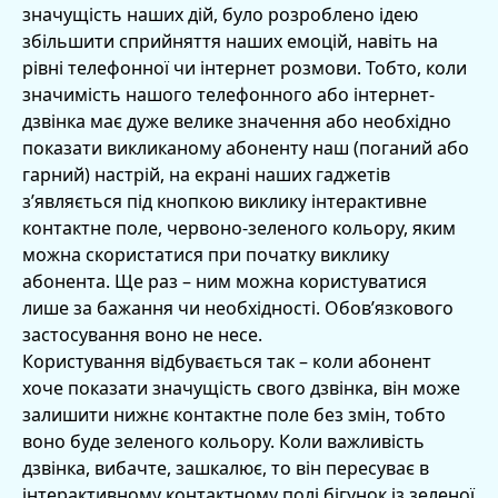
значущість наших дій, було розроблено ідею
збільшити сприйняття наших емоцій, навіть на
рівні телефонної чи інтернет розмови. Тобто, коли
значимість нашого телефонного або інтернет-
дзвінка має дуже велике значення або необхідно
показати викликаному абоненту наш (поганий або
гарний) настрій, на екрані наших гаджетів
з’являється під кнопкою виклику інтерактивне
контактне поле, червоно-зеленого кольору, яким
можна скористатися при початку виклику
абонента. Ще раз – ним можна користуватися
лише за бажання чи необхідності. Обов’язкового
застосування воно не несе.
Користування відбувається так – коли абонент
хоче показати значущість свого дзвінка, він може
залишити нижнє контактне поле без змін, тобто
воно буде зеленого кольору. Коли важливість
дзвінка, вибачте, зашкалює, то він пересуває в
інтерактивному контактному полі бігунок із зеленої