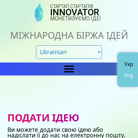
СТАРТАП СТАРТАПІВ
INNOVATOR
МОНЕТИЗУЄМО ІДЕЇ
МІЖНАРОДНА БІРЖА ІДЕЙ
Укр
Eng
Головна
IN
Новини
Про нас
ПОДАТИ ІДЕЮ
Представництва
Каталог ідей
Ви можете додати свою ідею або
Наші сертифікати
Avto
надіслати її до нас на електронну пошту.
Подати ідею