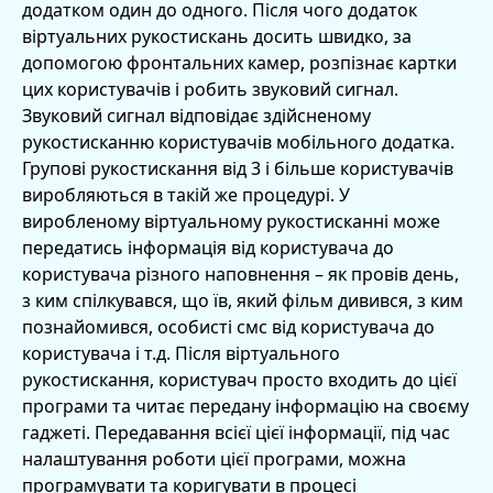
додатком один до одного. Після чого додаток
віртуальних рукостискань досить швидко, за
допомогою фронтальних камер, розпізнає картки
цих користувачів і робить звуковий сигнал.
Звуковий сигнал відповідає здійсненому
рукостисканню користувачів мобільного додатка.
Групові рукостискання від 3 і більше користувачів
виробляються в такій же процедурі. У
виробленому віртуальному рукостисканні може
передатись інформація від користувача до
користувача різного наповнення – як провів день,
з ким спілкувався, що їв, який фільм дивився, з ким
познайомився, особисті смс від користувача до
користувача і т.д. Після віртуального
рукостискання, користувач просто входить до цієї
програми та читає передану інформацію на своєму
гаджеті. Передавання всієї цієї інформації, під час
налаштування роботи цієї програми, можна
програмувати та коригувати в процесі