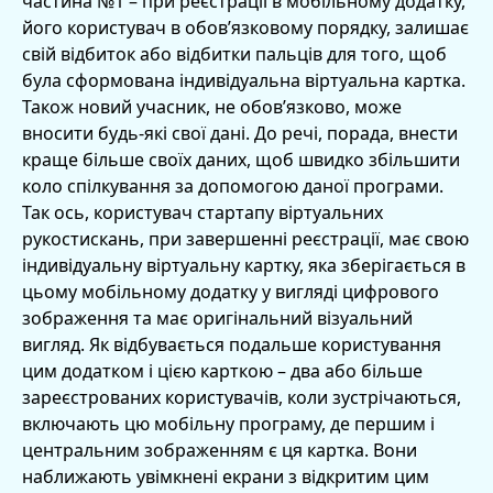
частина №1 – при реєстрації в мобільному додатку,
його користувач в обов’язковому порядку, залишає
свій відбиток або відбитки пальців для того, щоб
була сформована індивідуальна віртуальна картка.
Також новий учасник, не обов’язково, може
вносити будь-які свої дані. До речі, порада, внести
краще більше своїх даних, щоб швидко збільшити
коло спілкування за допомогою даної програми.
Так ось, користувач стартапу віртуальних
рукостискань, при завершенні реєстрації, має свою
індивідуальну віртуальну картку, яка зберігається в
цьому мобільному додатку у вигляді цифрового
зображення та має оригінальний візуальний
вигляд. Як відбувається подальше користування
цим додатком і цією карткою – два або більше
зареєстрованих користувачів, коли зустрічаються,
включають цю мобільну програму, де першим і
центральним зображенням є ця картка. Вони
наближають увімкнені екрани з відкритим цим