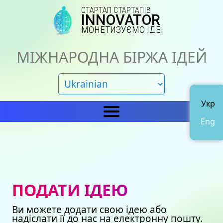
СТАРТАП СТАРТАПІВ
INNOVATOR
МОНЕТИЗУЄМО ІДЕЇ
МІЖНАРОДНА БІРЖА ІДЕЙ
Укр
Eng
Головна
IN
Новини
Про нас
ПОДАТИ ІДЕЮ
Представництва
Каталог ідей
Ви можете додати свою ідею або
Наші сертифікати
Avto
надіслати її до нас на електронну пошту.
Подати ідею