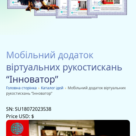
Благодійність
Вакансії
Дачі
Мобільні додатки
Мобільний додаток
Оголошення
віртуальних рукостискань
“Інноватор”
Головна сторiнка
›
Каталог ідей
›
Мобільний додаток віртуальних
рукостискань “Інноватор”
SN:
SU18072023538
Price USD:
$