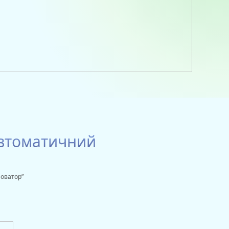
Автоматичний
новатор”