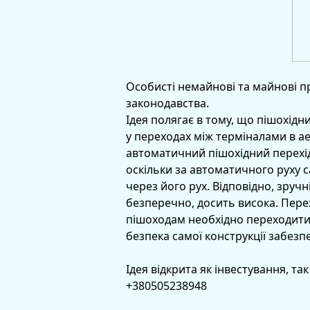
Особисті немайнові та майнові п
законодавства.
Ідея полягає в тому, що пішохідн
у переходах між терміналами в ае
автоматичний пішохідний перехід
оскільки за автоматичного руху 
через його рух. Відповідно, зруч
безперечно, досить висока. Перех
пішоходам необхідно переходити в
безпека самої конструкції забез
Ідея відкрита як інвестування, так
+380505238948