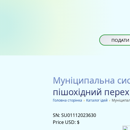
ПОДАТИ
Муніципальна сис
пішохідний перехі
Головна сторiнка
›
Каталог ідей
›
Муніципал
SN:
SU01112023630
Price USD:
$