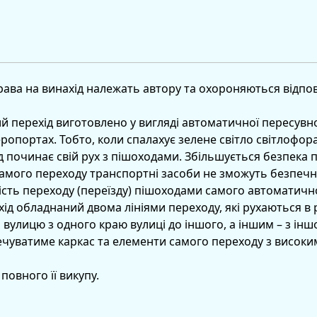
рава на винахід належать автору та охороняються відпо
ий перехід виготовлено у вигляді автоматичної пересувн
ропортах. Тобто, коли спалахує зелене світло світлофора
 починає свій рух з пішоходами. Збільшується безпека 
самого переходу транспортні засоби не зможуть безпечн
ність переходу (переїзду) пішоходами самого автоматичн
ід обладнаний двома лініями переходу, які рухаються в р
улицю з одного краю вулиці до іншого, а іншим – з іншог
печуватиме каркас та елементи самого переходу з високи
 повного її викупу.