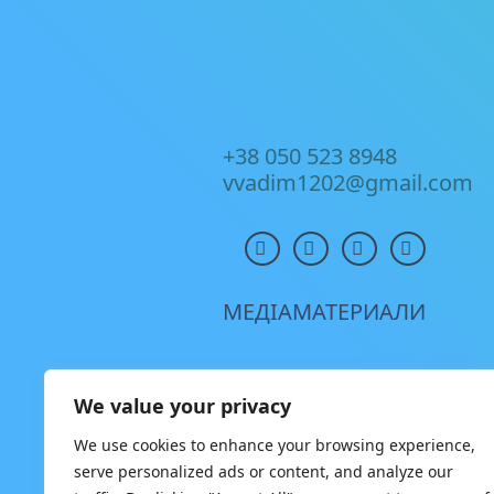
+38 050 523 8948
vvadim1202@gmail.com
МЕДІАМАТЕРИАЛИ
We value your privacy
We use cookies to enhance your browsing experience,
serve personalized ads or content, and analyze our