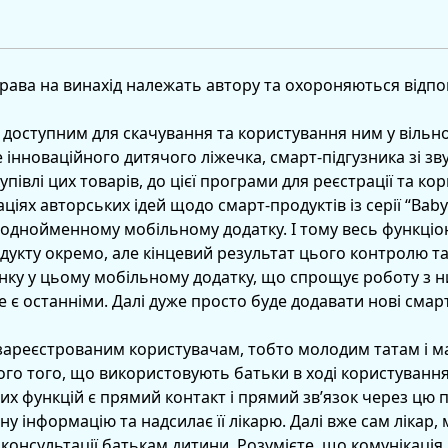
права на винахід належать автору та охороняються відп
 доступним для скачування та користування ним у вільн
 інноваційного дитячого ліжечка, смарт-підгузника зі з
купівлі цих товарів, до цієї програми для реєстрації та к
ціях авторських ідей щодо смарт-продуктів із серії “Baby
 однойменному мобільному додатку. І тому весь функціо
дукту окремо, але кінцевий результат цього контролю та
інку у цьому мобільному додатку, що спрощує роботу з н
не є останніми. Далі дуже просто буде додавати нові смар
ареєстрованим користувачам, тобто молодим татам і ма
ього того, що використовують батьки в ході користування
вих функцій є прямий контакт і прямий зв’язок через цю
у інформацію та надсилає її лікарю. Далі вже сам лікар,
а консультації батькам дитини. Розумієте, що комунікація