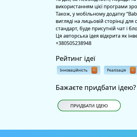
використанням цієї програми зрос
Також, у мобільному додатку “Ba
вигляді на лицьовій сторінці для
стандарт, буде присутній чат і бл
Ця авторська ідея відкрита як інве
+380505238948
Рейтинг ідеї
Інноваційність
6
Реалізація
6
Бажаєте придбати ідею?
ПРИДБАТИ ІДЕЮ