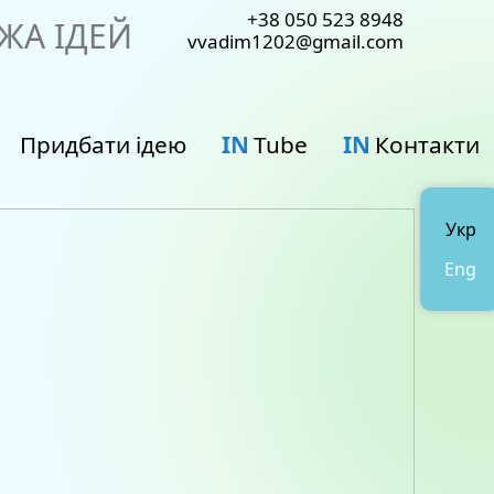
+38 050 523 8948
ЖА ІДЕЙ
vvadim1202@gmail.com
Придбати ідею
IN
Tube
IN
Контакти
Укр
Eng