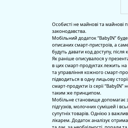
Особисті не майнові та майнові 
законодавства.
Мобільний додаток “BabyIN” буде
описаних смарт-пристроїв, а саме
будуть давати код доступу, після 
Як раніше описувалося у презента
в цих смарт-продуктах лежить на
та управління кожного смарт-про
підводиться в одну лицьову стор
смарт-продукти із серії “BabyIN” 
таким же принципом.
Мобільне становище допомагає з
підгузків, молочних сумішей і вс
супутніх товарів. Однією з важли
лікарем. Додаток аналізує отриман
та дає, за необхідності, поради т