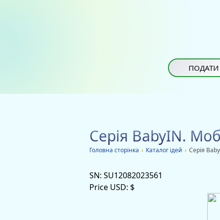
ПОДАТИ
Серія BabyIN. Моб
Головна сторiнка
›
Каталог ідей
›
Серія Baby
SN:
SU12082023561
Price USD:
$