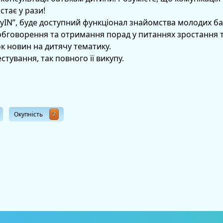
тає у рази!
byIN”, буде доступний функціонал знайомства молодих б
 обговорення та отримання порад у питаннях зростання та 
ок новин на дитячу тематику.
стування, так повного її викупу.
Окупність
7