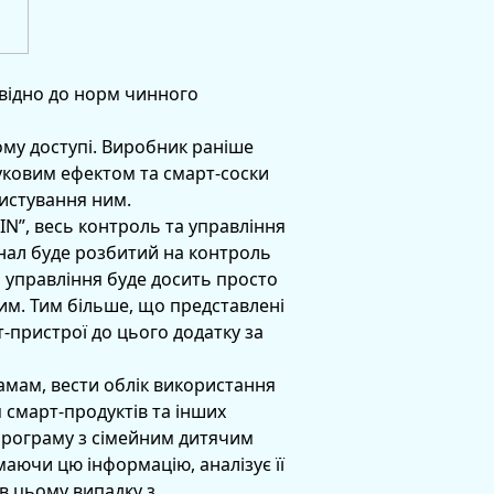
овідно до норм чинного
ому доступі. Виробник раніше
вуковим ефектом та смарт-соски
ористування ним.
IN”, весь контроль та управління
нал буде розбитий на контроль
 управління буде досить просто
им. Тим більше, що представлені
т-пристрої до цього додатку за
мам, вести облік використання
 смарт-продуктів та інших
 програму з сімейним дитячим
 маючи цю інформацію, аналізує її
 в цьому випадку з