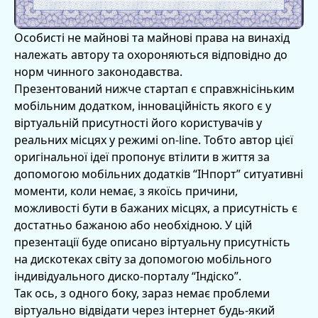
Особисті не майнові та майнові права на винахід
належать автору та охороняються відповідно до
норм чинного законодавства.
Презентований нижче стартап є справжнісіньким
мобільним додатком, інноваційність якого є у
віртуальній присутності його користувачів у
реальних місцях у режимі on-line. Тобто автор цієї
оригінальної ідеї пропонує втілити в життя за
допомогою мобільних додатків “ІНпорт” ситуативні
моменти, коли немає, з якоїсь причини,
можливості бути в бажаних місцях, а присутність є
достатньо бажаною або необхідною. У цій
презентації буде описано віртуальну присутність
на дискотеках світу за допомогою мобільного
індивідуального диско-порталу “Індіско”.
Так ось, з одного боку, зараз немає проблеми
віртуально відвідати через інтернет будь-який