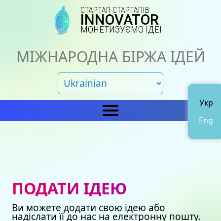
СТАРТАП СТАРТАПІВ
INNOVATOR
МОНЕТИЗУЄМО ІДЕЇ
МІЖНАРОДНА БІРЖА ІДЕЙ
Укр
Eng
Головна
IN
Новини
Про нас
ПОДАТИ ІДЕЮ
Представництва
Каталог ідей
Ви можете додати свою ідею або
Наші сертифікати
Avto
надіслати її до нас на електронну пошту.
Подати ідею