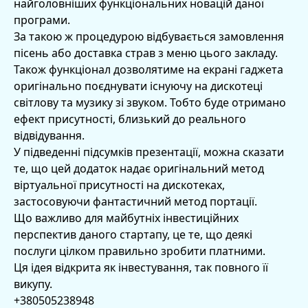
найголовніших функціональних новацій даної
програми.
За такою ж процедурою відбувається замовлення
пісень або доставка страв з меню цього закладу.
Також функціонал дозволятиме на екрані гаджета
оригінально поєднувати існуючу на дискотеці
світлову та музику зі звуком. Тобто буде отримано
ефект присутності, близький до реального
відвідування.
У підведенні підсумків презентації, можна сказати
те, що цей додаток надає оригінальний метод
віртуальної присутності на дискотеках,
застосовуючи фантастичний метод портації.
Що важливо для майбутніх інвестиційних
перспектив даного стартапу, це те, що деякі
послуги цілком правильно зробити платними.
Ця ідея відкрита як інвестування, так повного її
викупу.
+380505238948