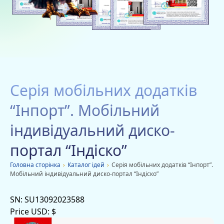
Благодійність
Вакансії
Дачі
Мобільні додатки
Серія мобільних додатків
Оголошення
“Інпорт”. Мобільний
індивідуальний диско-
портал “Індіско”
Головна сторiнка
›
Каталог ідей
›
Серія мобільних додатків “Інпорт”.
Мобільний індивідуальний диско-портал “Індіско”
SN:
SU13092023588
Price USD:
$