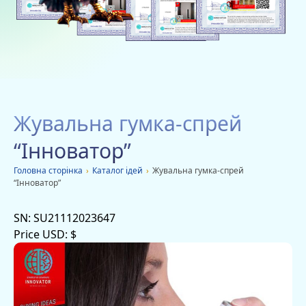
Благодійність
Вакансії
Дачі
Мобільні додатки
Жувальна гумка-спрей
Оголошення
“Інноватор”
Головна сторiнка
›
Каталог ідей
›
Жувальна гумка-спрей
“Інноватор”
SN:
SU21112023647
Price USD:
$