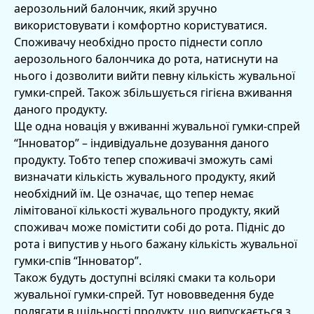
аерозольний балончик, який зручно
використовувати і комфортно користуватися.
Споживачу необхідно просто піднести сопло
аерозольного балончика до рота, натиснути на
нього і дозволити вийти певну кількість жувальної
гумки-спрей. Також збільшується гігієна вживання
даного продукту.
Ще одна новація у вживанні жувальної гумки-спрей
“Інноватор” – індивідуальне дозування даного
продукту. Тобто тепер споживачі зможуть самі
визначати кількість жувального продукту, який
необхідний їм. Це означає, що тепер немає
лімітованої кількості жувального продукту, який
споживач може помістити собі до рота. Підніс до
рота і випустив у нього бажану кількість жувальної
гумки-спів “Інноватор”.
Також будуть доступні всілякі смаки та кольори
жувальної гумки-спрей. Тут нововведення буде
полягати в щільності продукту, що випускається з