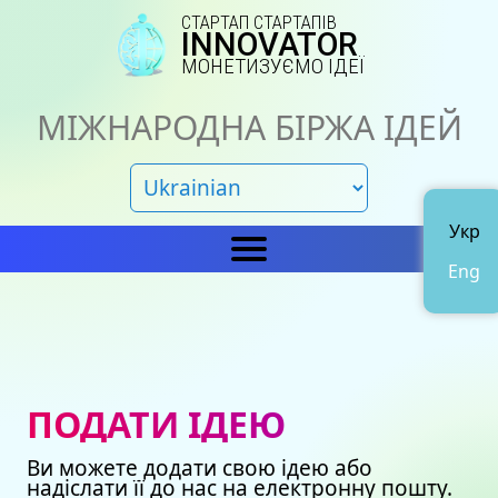
СТАРТАП СТАРТАПІВ
INNOVATOR
МОНЕТИЗУЄМО ІДЕЇ
МІЖНАРОДНА БІРЖА ІДЕЙ
Укр
Eng
Головна
IN
Новини
Про нас
ПОДАТИ ІДЕЮ
Представництва
Каталог ідей
Ви можете додати свою ідею або
Наші сертифікати
Avto
надіслати її до нас на електронну пошту.
Подати ідею