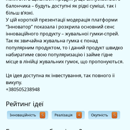
балончика – будуть доступні як рідкі суміші, так і
більш в’язкі.
У цій короткій презентації модерація платформи
“Інноватор” показала і розкрила основний сенс
інноваційного продукту – жувальної гумки-спрей.
Так як звичайна жувальна гумка є понад
популярним продуктом, то і даний продукт швидко
набиратиме свою популяризацію і займе гідне
місце в лінійці жувальних гумок, що пропонуються.
Ця ідея доступна як інвестування, так повного її
викупу.
+380505238948
Рейтинг ідеї
Інноваційність
5
Реалізація
4
Окупність
5