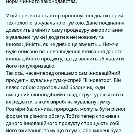
норм чинного законодавства.
У цій презентації автор пропонує поєднати спрей-
технологію із жувальною гумкою. Дане поєднання
дозволить змінити саму процедуру використання
жувальної гумки і додати в неї новизну та
інноваційність, як не дивно це звучить… Нижче
буде описано всі нововведення вживання даного
інноваційного продукту, що дозволить збільшити
його популяризацію.
Так ось, насамперед опишемо сам інноваційний
продукт – жувальну гумку-спрей “ІНноватор”. Він
являє собою аерозольний балончик, куди
вміщений піноподібний склад, структурою якого є
інгредієнти, з яких виробляє жувальну гумку.
Розміри балончика, природно, можуть бути різної
форми та різного обсягу. Тобто тепер споживачі
даного інноваційного продукту спрощують собі
його вживання, тому що в сумці або кишені буде